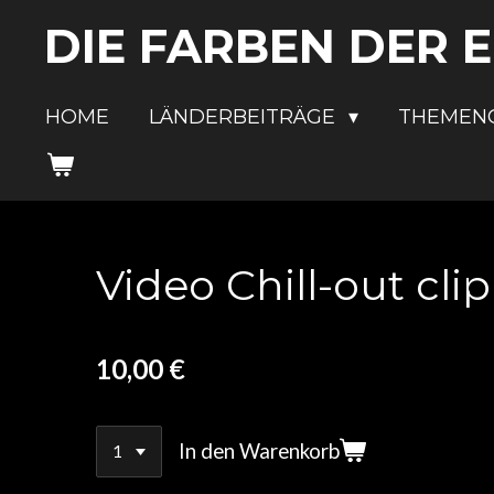
Zum
DIE FARBEN DER 
Hauptinhalt
springen
HOME
LÄNDERBEITRÄGE
THEMEN
Video Chill-out c
10,00 €
In den Warenkorb