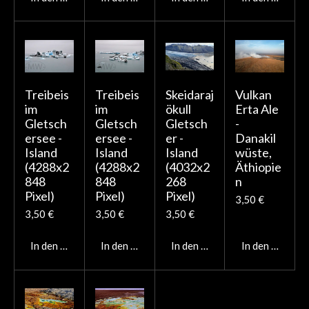
Treibeis
Treibeis
Skeidaraj
Vulkan
im
im
ökull
Erta Ale
Gletsch
Gletsch
Gletsch
-
ersee -
ersee -
er -
Danakil
Island
Island
Island
wüste,
(4288x2
(4288x2
(4032x2
Äthiopie
848
848
268
n
Pixel)
Pixel)
Pixel)
3,50 €
3,50 €
3,50 €
3,50 €
In den Warenkorb
In den Warenkorb
In den Warenkorb
In den Warenk