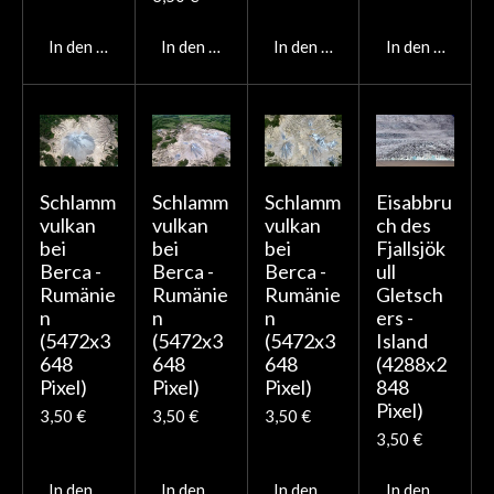
In den Warenkorb
In den Warenkorb
In den Warenkorb
In den Warenk
Schlamm
Schlamm
Schlamm
Eisabbru
vulkan
vulkan
vulkan
ch des
bei
bei
bei
Fjallsjök
Berca -
Berca -
Berca -
ull
Rumänie
Rumänie
Rumänie
Gletsch
n
n
n
ers -
(5472x3
(5472x3
(5472x3
Island
648
648
648
(4288x2
Pixel)
Pixel)
Pixel)
848
Pixel)
3,50 €
3,50 €
3,50 €
3,50 €
In den Warenkorb
In den Warenkorb
In den Warenkorb
In den Warenk