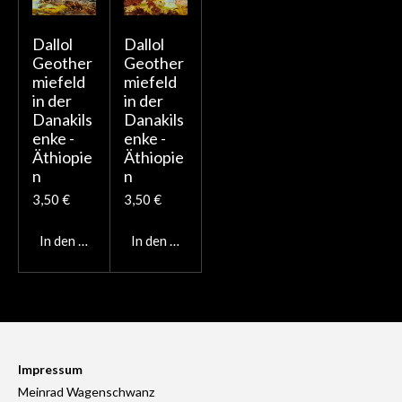
Dallol
Dallol
Geother
Geother
miefeld
miefeld
in der
in der
Danakils
Danakils
enke -
enke -
Äthiopie
Äthiopie
n
n
3,50 €
3,50 €
In den Warenkorb
In den Warenkorb
Impressum
Meinrad Wagenschwanz