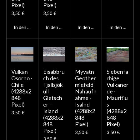
Pixel)
Pixel)
3,50 €
3,50 €
In den Warenkorb
In den Warenkorb
In den Warenkorb
In den Warenk
Vulkan
Eisabbru
Myvatn
Siebenfa
Osorno -
ch des
Geother
rbige
Chile
Fjallsjök
miefeld
Vulkaner
(4288x2
ull
Nahaufn
de -
848
Gletsch
ahme -
Mauritiu
Pixel)
er -
Isalnd
s
Island
(4288x2
(4288x2
3,50 €
(4288x2
848
848
848
Pixel)
Pixel)
Pixel)
3,50 €
3,50 €
3,50 €