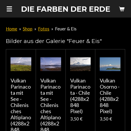
Zum
DIE FARBEN DER ERDE
Hauptinhalt
springen
Home
»
Shop
»
Fotos
»
Feuer & Eis
Bilder aus der Galerie "Feuer & Eis"
Vulkan
Vulkan
Vulkan
Vulkan
Parinaco
Parinaco
Parinaco
Osorno -
ta mit
ta mit
ta - Chile
Chile
See -
See -
(4288x2
(4288x2
Chilenis
Chilenis
848
848
ches
ches
Pixel)
Pixel)
Altiplano
Altiplano
3,50 €
3,50 €
(4288x2
(4288x2
848
848