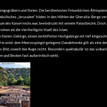
nigsgräbern und Stelen. Die berühmtesten Felsenkirchen Äthiopiens
mbolisches „Jerusalem“ bilden. In den Höhlen der Gheralta-Berge ver
m des Kaiserreichs war, beeindruckt mit seinem Palastbezirk. Doch a
inen als die viertheiligste Stadt des Islam.
Im Simien-Gebirge, einem zerklüfteten Hochgebirge mit tief eingesch
 m unter dem Meeresspiegel gelegene Danakilsenke gilt als eine der
 Bild, soweit das Auge reicht. Besonders spektakulär ist das vulkan
n und Becken fast außerirdisch wirkt.