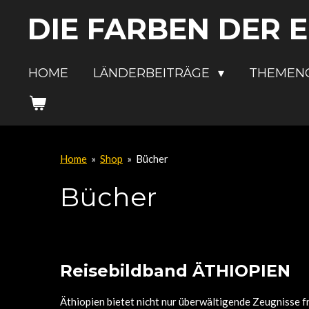
Zum
DIE FARBEN DER 
Hauptinhalt
springen
HOME
LÄNDERBEITRÄGE
THEMEN
Home
»
Shop
»
Bücher
Bücher
Reisebildband ÄTHIOPIEN
Äthiopien bietet nicht nur überwältigende Zeugnisse f