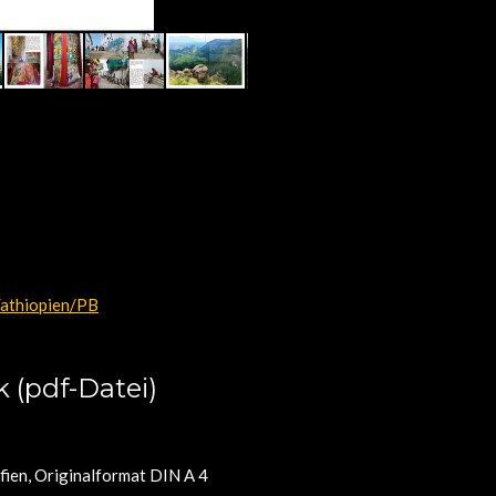
athiopien/PB
 (pdf-Datei)
ien, Originalformat DIN A 4