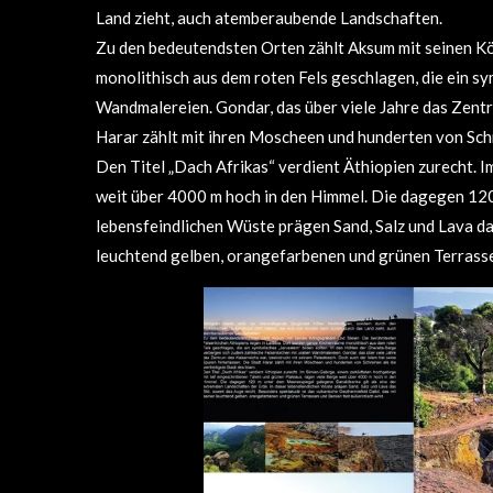
Land zieht, auch atemberaubende Landschaften.
Zu den bedeutendsten Orten zählt Aksum mit seinen Kö
monolithisch aus dem roten Fels geschlagen, die ein sy
Wandmalereien. Gondar, das über viele Jahre das Zentru
Harar zählt mit ihren Moscheen und hunderten von Schre
Den Titel „Dach Afrikas“ verdient Äthiopien zurecht. 
weit über 4000 m hoch in den Himmel. Die dagegen 120
lebensfeindlichen Wüste prägen Sand, Salz und Lava das
leuchtend gelben, orangefarbenen und grünen Terrasse