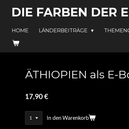
Zum
DIE FARBEN DER 
Hauptinhalt
springen
HOME
LÄNDERBEITRÄGE
THEMEN
ÄTHIOPIEN als E-Bo
17,90 €
In den Warenkorb