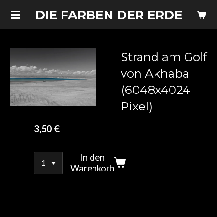
Zum
DIE FARBEN DER ERDE
Hauptinhalt
springen
Strand am Golf
von Akhaba
(6048x4024
Pixel)
3,50 €
In den
Warenkorb