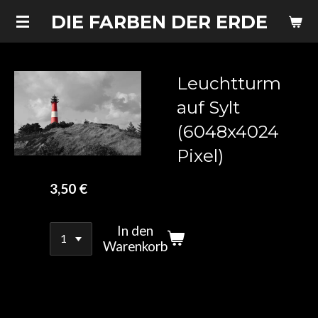
Zum
DIE FARBEN DER ERDE
Hauptinhalt
springen
Leuchtturm
auf Sylt
(6048x4024
Pixel)
3,50 €
In den
Warenkorb