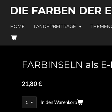
Zum
DIE FARBEN DER 
Hauptinhalt
springen
HOME
LÄNDERBEITRÄGE
THEMEN
FARBINSELN als E-
21,80 €
In den Warenkorb