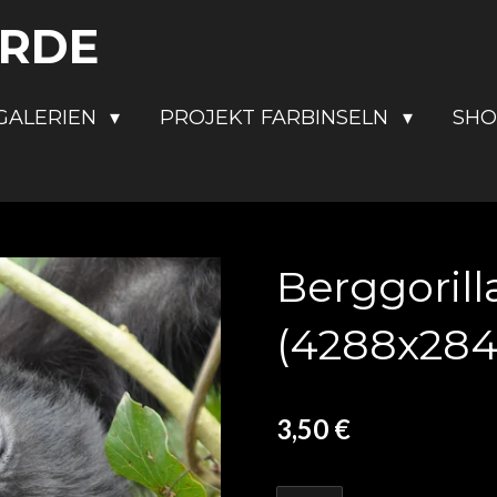
ERDE
GALERIEN
PROJEKT FARBINSELN
SH
Berggorill
(4288x2848
3,50 €