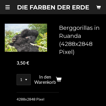
Zum
DIE FARBEN DER ERDE
Hauptinhalt
springen
Berggorillas in
Ruanda
(4288x2848
Pixel)
3,50 €
In den
Warenkorb
4288x2848 Pixel