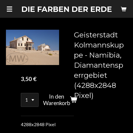
Zum
DIE FARBEN DER ERDE
Hauptinhalt
springen
Geisterstadt
Kolmannskup
pe - Namibia,
Diamantensp
errgebiet
3,50 €
(4288x2848
Pixel)
In den
Warenkorb
4288x2848 Pixel