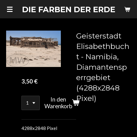
Zum
DIE FARBEN DER ERDE
Hauptinhalt
springen
Geisterstadt
Elisabethbuch
t - Namibia,
Diamantensp
errgebiet
3,50 €
(4288x2848
Pixel)
In den
Warenkorb
4288x2848 Pixel