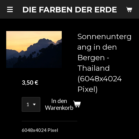
Zum
DIE FARBEN DER ERDE
Hauptinhalt
springen
Sonnenunterg
ang in den
Bergen -
Thailand
(6048x4024
3,50 €
Pixel)
In den
Warenkorb
6048x4024 Pixel