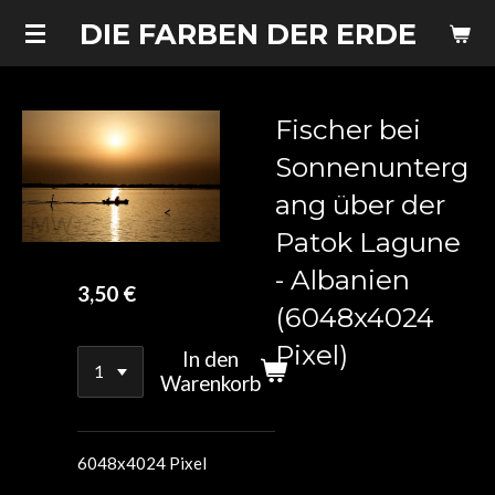
Zum
DIE FARBEN DER ERDE
Hauptinhalt
springen
Fischer bei
Sonnenunterg
ang über der
Patok Lagune
- Albanien
3,50 €
(6048x4024
Pixel)
In den
Warenkorb
6048x4024 Pixel