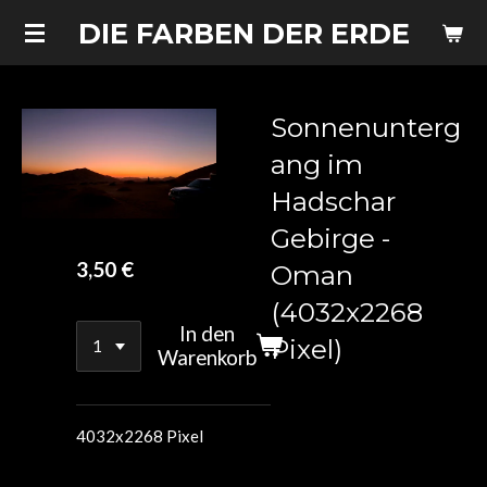
Zum
DIE FARBEN DER ERDE
Hauptinhalt
springen
Sonnenunterg
ang im
Hadschar
Gebirge -
3,50 €
Oman
(4032x2268
In den
Pixel)
Warenkorb
4032x2268 Pixel