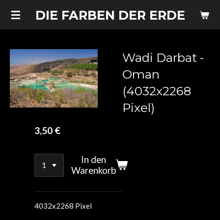
Zum
DIE FARBEN DER ERDE
Hauptinhalt
springen
Wadi Darbat -
Oman
(4032x2268
Pixel)
3,50 €
In den
Warenkorb
4032x2268 Pixel