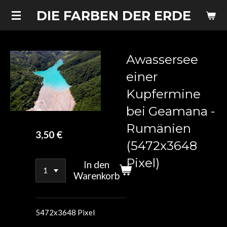
Zum
DIE FARBEN DER ERDE
Hauptinhalt
springen
Awassersee
einer
Kupfermine
bei Geamana -
Rumänien
3,50 €
(5472x3648
Pixel)
In den
Warenkorb
5472x3648 Pixel