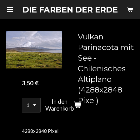
Zum
DIE FARBEN DER ERDE
Hauptinhalt
springen
Vulkan
Parinacota mit
See -
Chilenisches
Altiplano
3,50 €
(4288x2848
Pixel)
In den
Warenkorb
4288x2848 Pixel