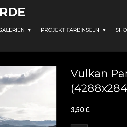
ERDE
GALERIEN
PROJEKT FARBINSELN
SH
Vulkan Par
(4288x2848
3,50 €