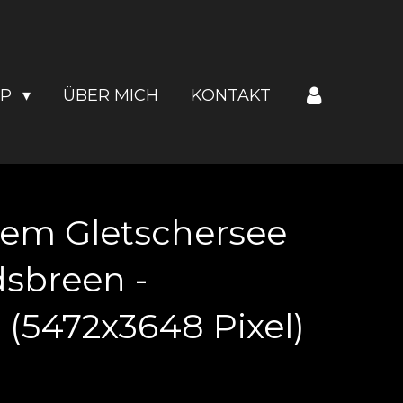
OP
ÜBER MICH
KONTAKT
dem Gletschersee
dsbreen -
(5472x3648 Pixel)