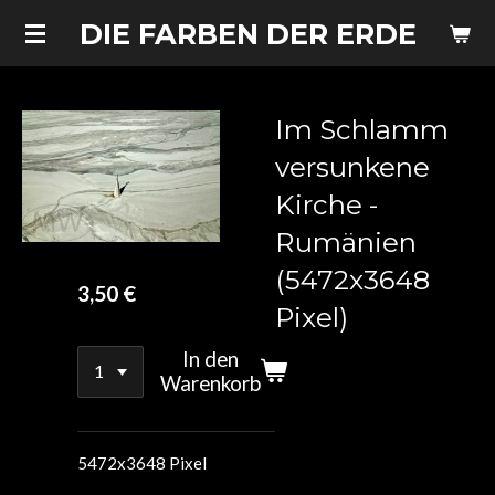
Zum
DIE FARBEN DER ERDE
Hauptinhalt
springen
Im Schlamm
versunkene
Kirche -
Rumänien
(5472x3648
3,50 €
Pixel)
In den
Warenkorb
5472x3648 Pixel