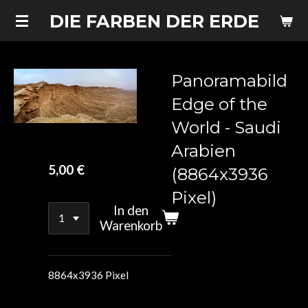
Zum
DIE FARBEN DER ERDE
Hauptinhalt
springen
Panoramabild
Edge of the
World - Saudi
Arabien
5,00 €
(8864x3936
Pixel)
In den
Warenkorb
8864x3936 Pixel